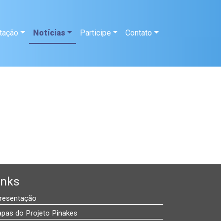
tação
Notícias
Participe
Contato
inks
resentação
apas do Projeto Pinakes