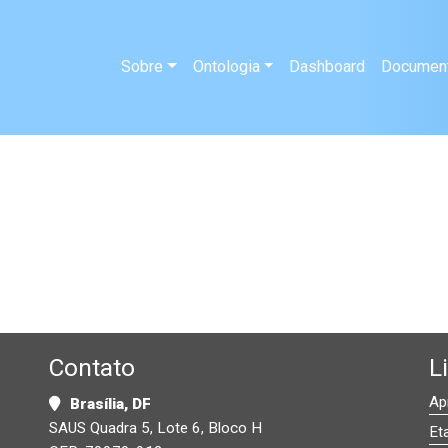
Sobre
Ontologia
Dashboard
Documen
Contato
L
Ap
Brasília, DF
SAUS Quadra 5, Lote 6, Bloco H
Et