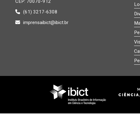
CEP: 70070-912
Lo
(61) 3217-6308
Di
imprensaibict@ibict.br
Ma
Pe
Vi
Ca
Pe